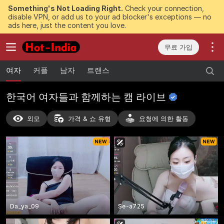
Something's Not Loading Right.
Check your connection,
disable VPN, or add us to your ad blocker's exceptions — no
ads here, just the content you love.
무료 가입
여자
커플
남자
트랜스
한국어 여자들과 함께하는 캠
라이브
외모
가격 & 쇼 유형
요청에 의한 활동
Da_ya_09
Se-a725