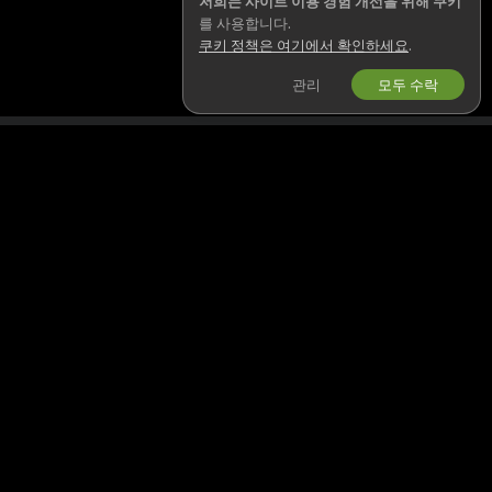
저희는 사이트 이용 경험 개선을 위해 쿠키
를 사용합니다.
쿠키 정책은 여기에서 확인하세요
.
관리
모두 수락
한국어
법률 및 안전
함께하기
개인정보 처리방침
모델로 활동하기
이용약관
스튜디오 가입
저작권 정책(DMCA)
웹캠 제휴 프로그램
쿠키 정책
자녀 보호 안내
인권 보호 정책