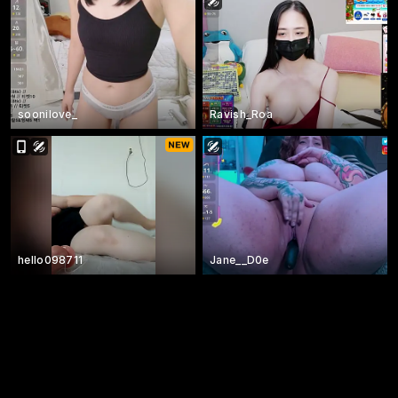
soonilove_
Ravish_Roa
hello098711
Jane__D0e