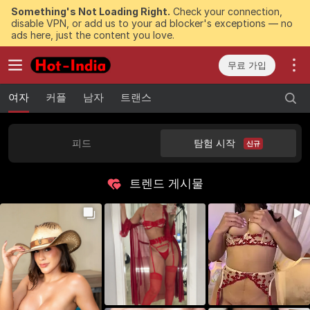
Something's Not Loading Right.
Check your connection,
disable VPN, or add us to your ad blocker's exceptions — no
ads here, just the content you love.
무료 가입
여자
커플
남자
트랜스
피드
탐험 시작
신규
트렌드 게시물