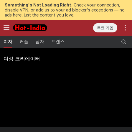
Something's Not Loading Right.
Check your connection,
disable VPN, or add us to your ad blocker's exceptions — no
ads here, just the content you love.
무료 가입
여자
커플
남자
트랜스
여성 크리에이터