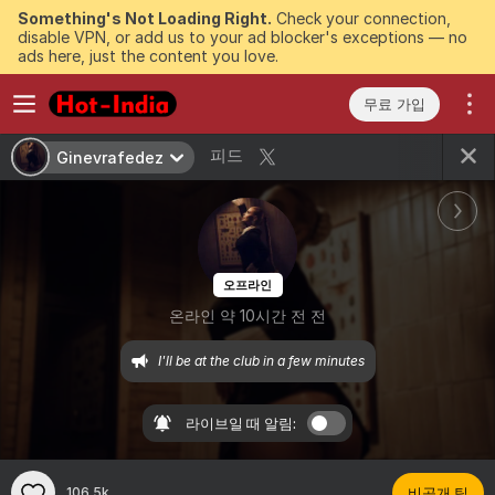
Something's Not Loading Right.
Check your connection,
disable VPN, or add us to your ad blocker's exceptions — no
ads here, just the content you love.
무료 가입
피드
Ginevrafedez
오프라인
온라인 약 10시간 전 전
I'll be at the club in a few minutes
라이브일 때 알림:
106.5k
비공개 팁