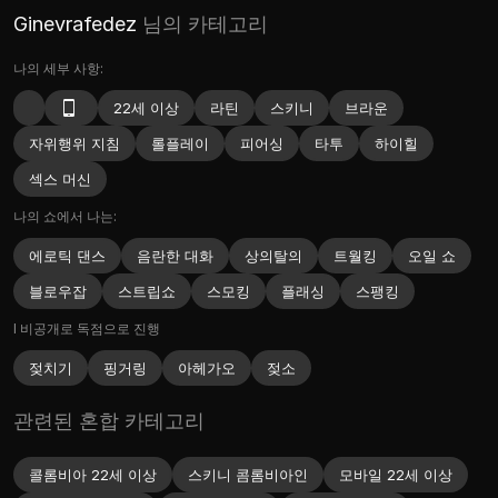
Ginevrafedez
님의 카테고리
나의 세부 사항:
22세 이상
라틴
스키니
브라운
자위행위 지침
롤플레이
피어싱
타투
하이힐
섹스 머신
나의 쇼에서 나는:
에로틱 댄스
음란한 대화
상의탈의
트월킹
오일 쇼
블로우잡
스트립쇼
스모킹
플래싱
스팽킹
I 비공개로 독점으로 진행
젖치기
핑거링
아헤가오
젖소
관련된 혼합 카테고리
콜롬비아 22세 이상
스키니 콤롬비아인
모바일 22세 이상