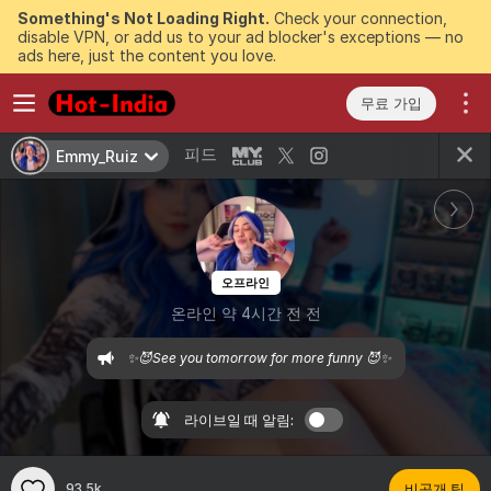
Something's Not Loading Right.
Check your connection,
disable VPN, or add us to your ad blocker's exceptions — no
ads here, just the content you love.
무료 가입
피드
Emmy_Ruiz
오프라인
온라인 약 4시간 전 전
 ✨😈See you tomorrow for more funny 😈✨ 
라이브일 때 알림:
93.5k
비공개 팁