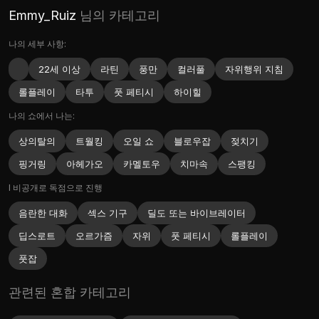
Emmy_Ruiz
님의 카테고리
나의 세부 사항:
22세 이상
라틴
풍만
컬러풀
자위행위 지침
롤플레이
타투
풋 페티시
하이힐
나의 쇼에서 나는:
상의탈의
트월킹
오일 쇼
블로우잡
젖치기
핑거링
아헤가오
카멜토우
치마속
스팽킹
I 비공개로 독점으로 진행
음란한 대화
섹스 기구
딜도 또는 바이브레이터
딥스로트
오르가즘
자위
풋 페티시
롤플레이
풋잡
관련된 혼합 카테고리